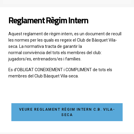
Reglament Règim Intern
Aquest reglament de règim intern,
es
un document de recull
les normes per les quals es regeix el Club de Bàsquet Vila-
seca. La normativa tracta de garantir la
normal convivència de
l tots els
membres del club:
jugadors/es, entrenadors/es i famílies.
Es
d’OBLIGAT CONEIXEMENT i COMPLIMENT de tots els
membres del Club Bàsquet Vila-seca.
VEURE REGLAMENT RÈGIM INTERN C.B. VILA-
SECA