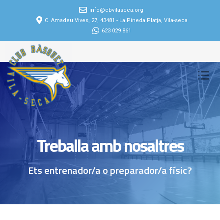
info@cbvilaseca.org
C. Amadeu Vives, 27, 43481 - La Pineda Platja, Vila-seca
623 029 861
Treballa amb nosaltres
Ets entrenador/a o preparador/a físic?