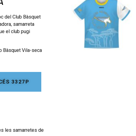
A
 joc del Club Bàsquet
adora, samarreta
ue el club pugi
ub Bàsquet Vila-seca
CCÉS 3327P
es les samarretes de