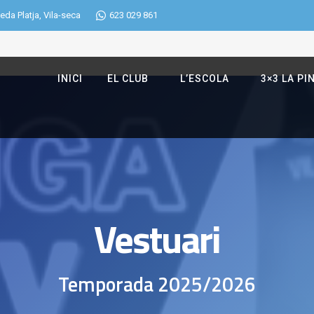
eda Platja, Vila-seca
623 029 861
INICI
EL CLUB
L’ESCOLA
3×3 LA PI
Vestuari
Temporada 2025/2026