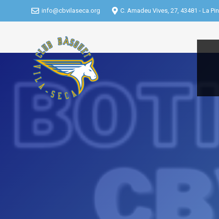
info@cbvilaseca.org
C. Amadeu Vives, 27, 43481 - La Pin