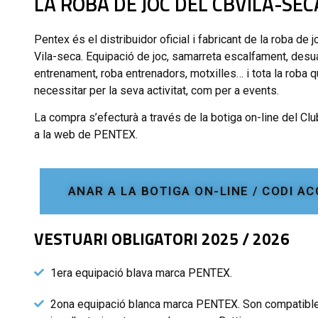
LA ROBA DE JOC DEL CBVILA-SEC
Pentex és el distribuidor oficial i fabricant de la roba de
Vila-seca. Equipació de joc, samarreta escalfament, desu
entrenament, roba entrenadors, motxilles… i tota la roba q
necessitar per la seva activitat, com per a events.
La compra s’efecturà a través de la botiga on-line del Cl
a la web de PENTEX.
ANAR A LA BOTIGA ON-LINE / CODI A
VESTUARI OBLIGATORI 2025 / 2026
1era equipació blava marca PENTEX.
2ona equipació blanca marca PENTEX. Son compatibl