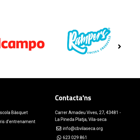
Contacta'ns
Escola Bàsquet
Carrer Amadeu Vives, 27, 43481 -
La Pineda Platja, Vila-seca
aris d’entrenament
info@cbvilaseca.org
s
623 029 861