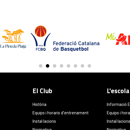
El Club
L'escola
Història
Informació 
Equips i horaris d’entrenament
Equips i hor
Instal·lacions
Instal·lacion