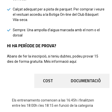
Calçat adequat per a pista de parquet. Per comprar i veure
el vestuari accediu a la Botiga On-line del Club Bàsquet
Vila-seca.
Sempre. Una ampolla d’aigua marcada amb el nom o el
dorsal
HI HA PERÍODE DE PROVA?
Abans de fer la inscripció, si teniu dubtes, podeu provar 15
dies de forma gratuïta. Més informació aquí.
HORARI
COST
DOCUMENTACIÓ
Els entrenaments comencen a las 16:45h i finalitzen
entre les 18:00h i les 18:15 en funció de la categoria