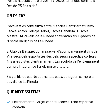
Per als nascuts entre el 2014 i el 2020, tant noies com nois.
Des de P5 fins a sisè.
ON ES FA?
L’activitat es centralitza entre l’Escoles Sant Bernat Calvo,
Escola Antoni Torroja i Miret, Escola Canaleta i l’Escola
Mestral. Al Pavelló de la Pineda entrenaran els jugadors de
l’Escola Cal·lipolis de La Pineda.
El Club de Bàsquet donarà servei d’acompanyament dins de
Vila-seca dels esportistes des dels seus respectius col·legis
fins a les pistes d’entrenament. La recollida de l’entrenament
sempre l’hauran de fer els pares o tutors.
Els partits de cap de setmana a casa, es juguen sempre al
pavelló de La Pineda.
QUE NECESSITEM?
Entrenaments. Calçat esportiu adient i roba esportiva
còmoda.