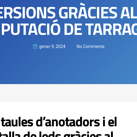
RSIONS GRÀCIES A
IPUTACIÓ DE TARR
gener 9, 2024
No Comments
 taules d’anotadors i el
alla de leds gràcies al