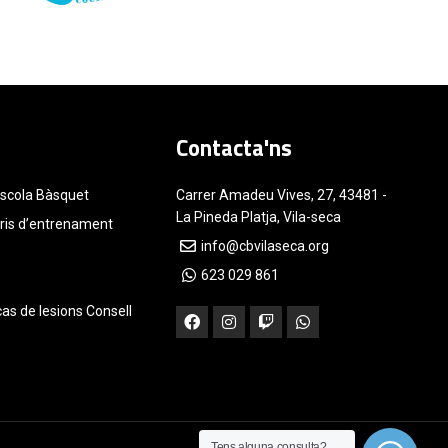
Contacta'ns
Escola Bàsquet
Carrer Amadeu Vives, 27, 43481 -
La Pineda Platja, Vila-seca
aris d’entrenament
info@cbvilaseca.org
s
623 029 861
cas de lesions Consell
Tens alguna consulta?