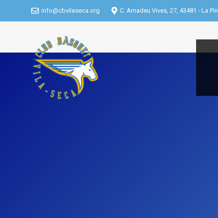
info@cbvilaseca.org
C. Amadeu Vives, 27, 43481 - La Pin