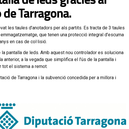
ó de Tarragona.
t les taules d’anotadors per als partits. Es tracta de 3 taules
t i emmagatzematge, que tenen una protecció integral d’escuma
danys en cas de col·lisió.
e la pantalla de leds. Amb aquest nou controlador es soluciona
nterior, a la vegada que simplifica el l’ús de la pantalla i
ar tot el sistema a remot.
utació de Tarragona i la subvenció concedida per a millora i