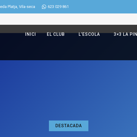
eda Platja, Vila-seca
623 029 861
INICI
EL CLUB
L’ESCOLA
3×3 LA PI
DESTACADA