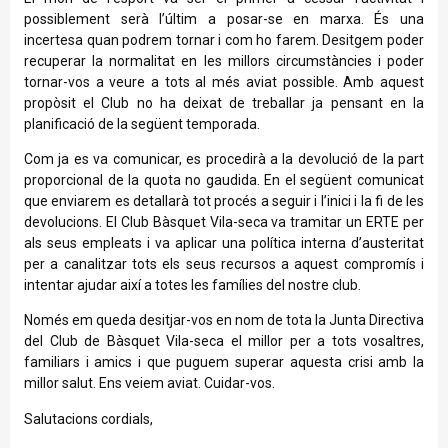
possiblement serà l’últim a posar-se en marxa. És una
incertesa quan podrem tornar i com ho farem. Desitgem poder
recuperar la normalitat en les millors circumstàncies i poder
tornar-vos a veure a tots al més aviat possible. Amb aquest
propòsit el Club no ha deixat de treballar ja pensant en la
planificació de la següent temporada.
Com ja es va comunicar, es procedirà a la devolució de la part
proporcional de la quota no gaudida. En el següent comunicat
que enviarem es detallarà tot procés a seguir i l’inici i la fi de les
devolucions. El Club Bàsquet Vila-seca va tramitar un ERTE per
als seus empleats i va aplicar una política interna d’austeritat
per a canalitzar tots els seus recursos a aquest compromís i
intentar ajudar així a totes les famílies del nostre club.
Només em queda desitjar-vos en nom de tota la Junta Directiva
del Club de Bàsquet Vila-seca el millor per a tots vosaltres,
familiars i amics i que puguem superar aquesta crisi amb la
millor salut. Ens veiem aviat. Cuidar-vos.
Salutacions cordials,