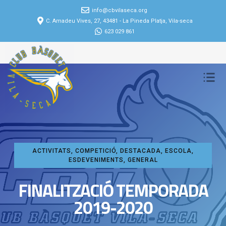
info@cbvilaseca.org
C. Amadeu Vives, 27, 43481 - La Pineda Platja, Vila-seca
623 029 861
ACTIVITATS
,
COMPETICIÓ
,
DESTACADA
,
ESCOLA
,
ESDEVENIMENTS
,
GENERAL
FINALITZACIÓ TEMPORADA
2019-2020