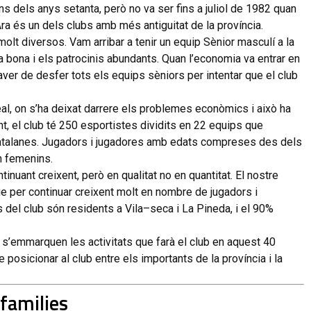
ans
dels
anys
setanta,
però
no
va
ser
fins
a
juliol
de
1982
quan
ra
és
un
dels
clubs
amb
més
antiguitat
de
la
província
.
molt
diversos
.
Vam
arribar
a
tenir
un
equip
Sènior
masculí
a
la
ra
bona
i
els
patrocinis
abundants
.
Quan
l’economia
va
entrar
en
aver
de
desfer
tots
els
equips
sèniors
per
intentar
que
el
club
al,
on
s’ha
deixat
darrere
els
problemes
econòmics
i
això
ha
nt,
el
club
té
250
esportistes
dividits
en
22
equips
que
atalanes
.
Jugadors
i
jugadores
amb
edats
compreses
des
dels
n
femenins
.
ntinuant
creixent,
però
en
qualitat
no
en
quantitat
.
El
nostre
ge
per
continuar
creixent
molt
en
nombre
de
jugadors
i
s
del
club
són
residents
a
Vila
–
seca
i
La
Pineda
,
i
el
90
%
s’emmarquen
les
activitats
que
farà
el
club
en
aquest
40
e
posicionar
al
club
entre
els
importants
de
la
província
i
la
families