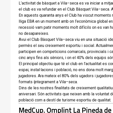
L’activitat
de
bàsquet
a
Vila
–
seca
es
va
iniciar
a
mitj
el
club
es
va
refundar
en
el
Club
Bàsquet
Vila
–
seca
.
A
En
aquests
quaranta
anys
el
Club
ha
viscut
moments
lliga
EBA
en
un
moment
amb
on
l’econòmica
global
e
recessió
vam
patir
moments
molt
difícils
on
es
van
h
no
desapareixes
.
Avui
el
Club
Bàsquet
Vila
–
seca
viu
en
una
situació
ide
permès
el
seu
creixement
esportiu
i
social
.
Actualme
participen
en
competicions
comarcals,
provincials
i
c
cinc
anys
fins
als
sèniors,
i
on
el
40
%
dels
equips
só
El
principal
objectiu
que
té
el
club
en
l’actualitat
es
co
espai,
instal·lacions
i
població,
no
ens
dona
molt
mar
jugadores
.
Ara
mateix
el
80
%
dels
ugadors
i
jugadore
formats
íjntegrament
a
Vila
–
seca
.
Dins
de
les
nostres
finalitats
de
creixement
qualitatiu
aniversari
.
Són
activitats
que
neixen
amb
la
voluntat
d
població
com
a
destí
de
turisme
esportiu
de
qualitat
.
MedCup
.
Omplint
La Pineda de