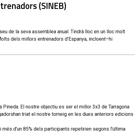
trenadors
(SINEB)
seu
de
la
seva
assemblea
anual
.
Tindrà
lloc
en
un
lloc
molt
olts
dels
millors
entrenadors
d’Espanya,
incloent
–
hi
a
Pineda
.
El
nostre
objectiu
es
ser
el
millor
3
x
3
de
Tarragona
gadors
han
triat
el
nostre
torneig
en
les
dues
anteriors
edicions
i
més
d’un
85
%
dels
participants
repetirien
segons
l’última