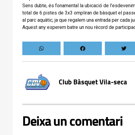
Sens
dubte,
és
fonamental
la
ubicació
de
l’esdeveni
total
de
6
pistes
de
3
x
3
ompliran
de
bàsquet
el
pass
al
parc
aquàtic,
ja
que
regalem
una
entrada
per
cada
j
Aquest
any
esperem
batre
un
nou
rècord
de
participa
Club Bàsquet Vila-seca
Deixa un comentari