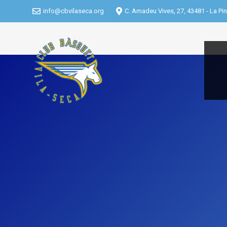
info@cbvilaseca.org
C. Amadeu Vives, 27, 43481 - La Pin