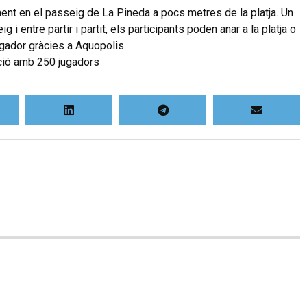
ment
en
el
passeig
de
La
Pineda
a
pocs
metres
de
la
platja
.
Un
eig
i
entre
partir
i
partit,
els
participants
poden
anar
a
la
platja
o
ugador
gràcies
a
Aquopolis
.
ció
amb
250
jugadors