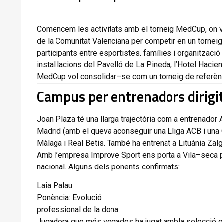
Comencem
les
activitats
amb
el
torneig
MedCup,
on
de
la
Comunitat
Valenciana
per
competir
en
un
torneig
participants
entre
esportistes,
famílies
i
organització
instal·lacions
del
Pavelló
de
La
Pineda,
l’Hotel
Hacie
MedCup
vol
consolidar
–
se
com
un
torneig
de
referèn
Campus per
entrenadors
dirigi
Joan
Plaza
té
una
llarga
trajectòria
com
a
entrenador
Madrid
(amb
el
que
va
aconseguir
una
Lliga
ACB
i
una
Màlaga
i
Real
Betis
.
També
ha
entrenat
a
Lituània
Zalg
Amb
l’empresa
Improve
Sport
ens
porta
a
Vila
–
seca
nacional
. Alguns dels ponents confirmats:
Laia Palau
Ponència:
Evolució
professional de la
dona
Jugadora que més
vegades ha jugat amb
la selecció 