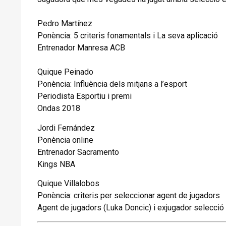
Pedro Martínez
Ponència:
5 criteris fonamentals i L
a seva aplicació
Entrenador Manresa ACB
Quique
Peinado
Ponència:
Influència dels
mitjans a l’esport
Periodista Esportiu i premi
Ondas 2018
Jordi Fernández
Ponència online
Entrenador Sacramento
Kings
NBA
Quique Villalobos
Ponència:
criteris per
seleccionar agent de
jugadors
Agent de jugadors (Luka
Doncic
) i exjugador selecció