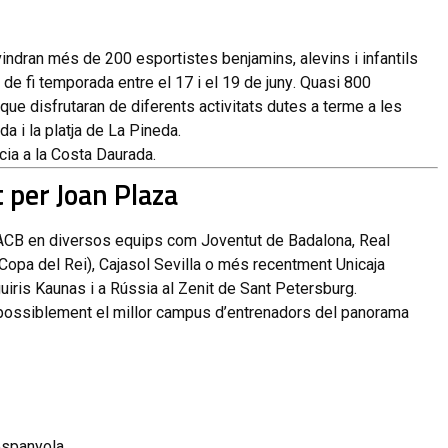
vindran
més
de
200
esportistes
benjamins,
alevins
i
infantils
de
fi
temporada
entre
el
17
i
el
19
de
juny
.
Quasi
800
que
disfrutaran
de
diferents
activitats
dutes
a
terme
a
les
nda
i
la
platja
de
La
Pineda
.
cia
a
la
Costa
Daurada
.
t
per Joan Plaza
ACB
en
diversos
equips
com
Joventut
de
Badalona,
Real
Copa
del
Rei),
Cajasol
Sevilla
o
més
recentment
Unicaja
uiris
Kaunas
i
a
Rússia
al
Zenit
de
Sant
Petersburg
.
possiblement
el
millor
campus
d’entrenadors
del
panorama
espanyola