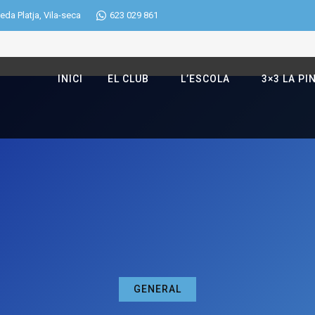
eda Platja, Vila-seca
623 029 861
INICI
EL CLUB
L’ESCOLA
3×3 LA PI
GENERAL