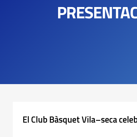
PRESENTACI
El
Club
Bàsquet
Vila
–
seca
cele