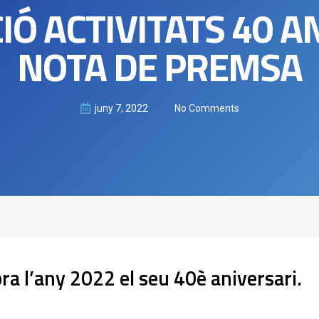
Ó ACTIVITATS 40 A
NOTA DE PREMSA
juny 7, 2022
No Comments
bra
l’any
2022
el
seu
40
è
aniversari
.