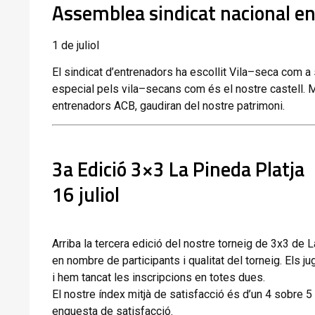
Assemblea
sindicat
nacional
en
1 de juliol
El
sindicat
d’entrenadors
ha
escollit
Vila
–
seca
com
a
especial
pels
vila
–
secans
com
és
el
nostre
castell
.
M
entrenadors
ACB,
gaudiran
del
nostre
patrimoni
.
3a
Edició
3×3 La Pineda Platja
16
juliol
Arriba
la
tercera
edició
del
nostre
torneig
de
3
x
3
de
L
en
nombre
de
participants
i
qualitat
del
torneig
.
Els
ju
i
hem
tancat
les
inscripcions
en
totes
dues
.
El
nostre
índex
mitjà
de
satisfacció
és
d’un
4
sobre
5
enquesta
de
satisfacció
.